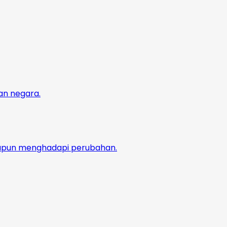
an negara.
aupun menghadapi perubahan.