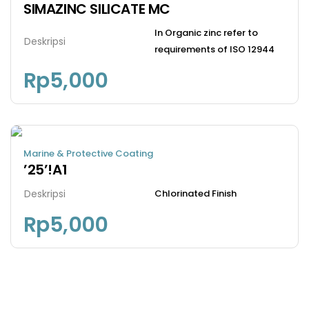
SIMAZINC SILICATE MC
In Organic zinc refer to
Deskripsi
requirements of ISO 12944
Rp
5,000
Marine & Protective Coating
’25’!A1
Deskripsi
Chlorinated Finish
Rp
5,000